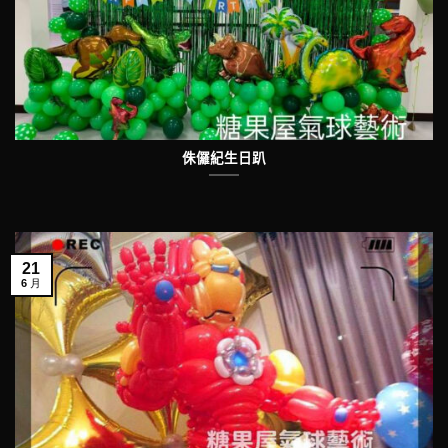
侏儸紀生日趴
21
6 月