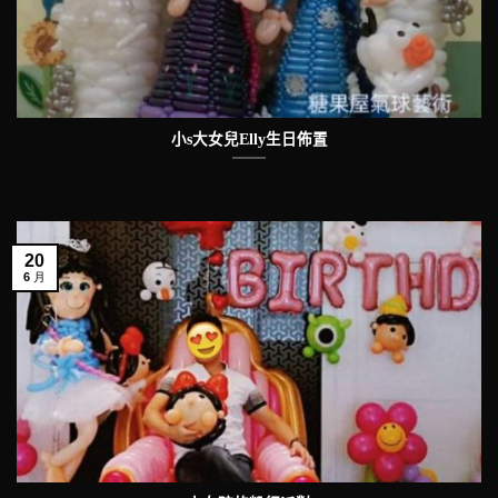
小s大女兒Elly生日佈置
20
6 月