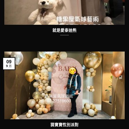
就是愛泰迪熊
09
9 月
猜寶寶性別派對