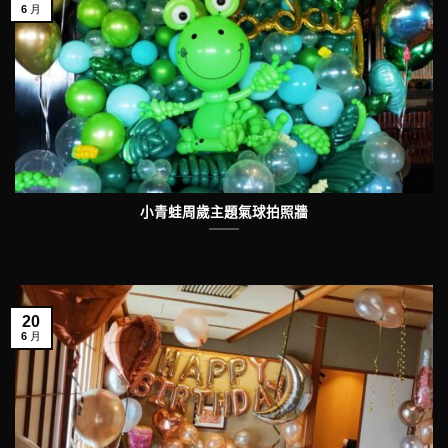
6 月
小青蛙周歲主題氣球拍照牆
20
6 月