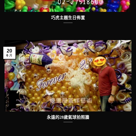
巧虎主題生日佈置
20
6 月
永遠的28歲氣球拍照牆