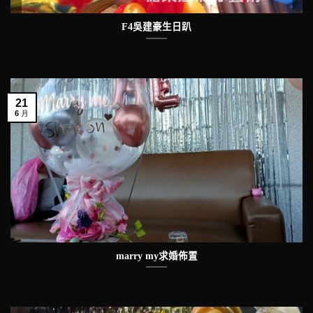
F4吳建豪生日趴
21
6 月
marry my求婚佈置