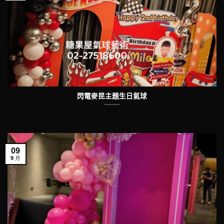
閃電麥昆主題生日氣球
09
9 月