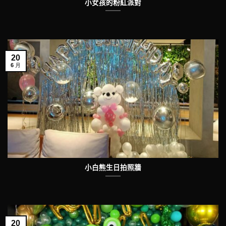
小女孩的粉紅派對
20
6 月
小白熊生日拍照牆
20