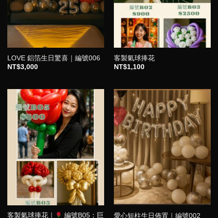
LOVE 鋁箔生日驚喜｜編號006
客製氣球捧花
NT$
3,000
NT$
1,100
客製氣球捧花｜
編號B05：巨
愛心短柱生日佈置｜編號002