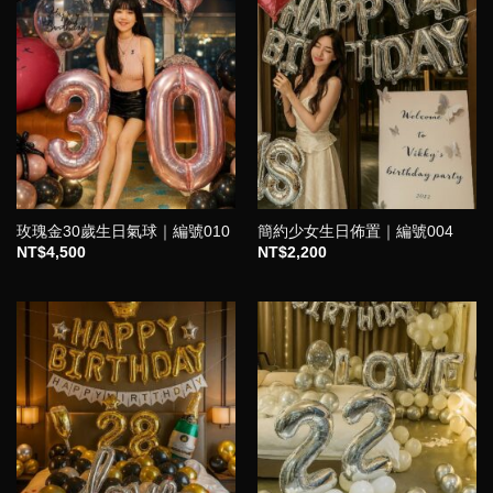
玫瑰金30歲生日氣球｜編號010
簡約少女生日佈置｜編號004
NT$
4,500
NT$
2,200