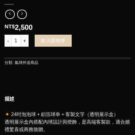
2,500
NT$
24吋日本泡泡球+驚喜抱抱筒(可放入紙鈔)2500.NTD 數量
加入購物車
分類:
氣球外送商品
描述
24吋泡泡球 + 鋁箔球串 + 客製文字（透明展示盒）
透明展示盒內搭配內球設計與燈飾，是高端客製款，適合婚
禮驚喜或商務致贈。